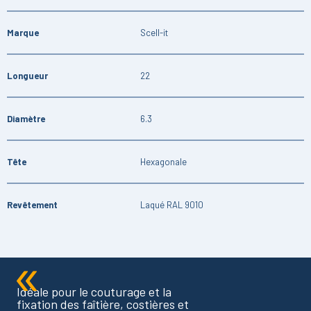
Marque
Scell-it
Longueur
22
Diamètre
6.3
Tête
Hexagonale
Revêtement
Laqué RAL 9010
Idéale pour le couturage et la
fixation des faîtière, costières et