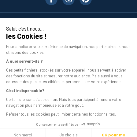
Nos produits
Salut c'est nous...
les Cookies !
En savoir plus
Pour améliorer votre expérience de navigation, nos partenaires et nous
utilisons des cookies.
À quoi servent-ils ?
Ces petits fichiers, stockés sur votre appareil, nous servent à activer
des fonctions du site et mesurer notre audience. Mais aussi à vous
adresser des publicités ciblées et personnaliser votre expérience.
C'est indispensable?
Mentions légales
Certains le sont, d’autres non. Mais tous participent à rendre votre
navigation plus harmonieuse et à votre goût.
Conditions générales de vente
Refuser tous les cookies peut limiter certaines fonctionnalités.
Programme de fidélité
Consentements certifiés par
Livraison
Non merci
Je choisis
OK pour moi