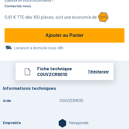
Quantité en stock insuffisante ?
Contactez-nous
0,61
€ TTC dès
100
pièces,
soit une économie de
20
%
Ajouter au Panier
Livraison à domicile sous 48h
Fiche technique
Télécharger
COUVZCR9010
Informations techniques
COUVZCR9010
Grille
Empreinte
Hexagonale