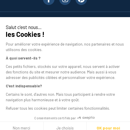
Nos produits
Salut c'est nous...
les Cookies !
En savoir plus
Pour améliorer votre expérience de navigation, nos partenaires et nous
utilisons des cookies.
À quoi servent-ils ?
Ces petits fichiers, stockés sur votre appareil, nous servent à activer
des fonctions du site et mesurer notre audience. Mais aussi à vous
adresser des publicités ciblées et personnaliser votre expérience.
C'est indispensable?
Mentions légales
Certains le sont, d’autres non. Mais tous participent à rendre votre
navigation plus harmonieuse et à votre goût.
Conditions générales de vente
Refuser tous les cookies peut limiter certaines fonctionnalités.
Programme de fidélité
Consentements certifiés par
Livraison
Non merci
Je choisis
OK pour moi