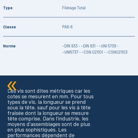
Type
Filetage Total
Classe
PA6-6
Norme
~DIN 933 - ~DIN 931 - ~UNI 5739 -
~UNI5737 - ~CSN 021101 - ~CSN021103
Ces vis sont dites métriques car les
cotes se mesurent en mm. Pour tous
types de vis, la longueur se prend
sous la tête, sauf pour les vis à tête
fraisée dont la longueur se mesure
tête comprise. Dans l'industrie, les
moyens d'assemblages sont de plus
en plus sophistiqués. Les
performances dépendent de