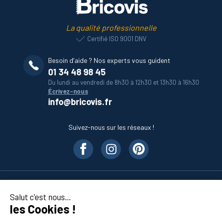
La qualité professionnelle
Certifié ISO 9001 DNV
Besoin d’aide ? Nos experts vous guident
01 34 48 98 45
Du lundi au vendredi de 8h30 à 12h30 et 13h30 à 16h30
Écrivez-nous
info@bricovis.fr
Suivez-nous sur les réseaux !
Nos produits
Salut c'est nous...
les Cookies !
En savoir plus