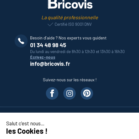
La qualité professionnelle
Certifié ISO 9001 DNV
Besoin d’aide ? Nos experts vous guident
01 34 48 98 45
Du lundi au vendredi de 8h30 à 12h30 et 13h30 à 16h30
Écrivez-nous
info@bricovis.fr
Suivez-nous sur les réseaux !
Nos produits
Salut c'est nous...
les Cookies !
En savoir plus