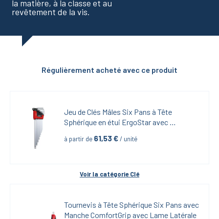
la matière, à la classe et au
revêtement de la vis.
Régulièrement acheté avec ce produit
Jeu de Clés Mâles Six Pans à Tête 
Sphérique en étui ErgoStar avec 
MagicRing-9 pièces
61,53
 €
à partir de
 / unité
Voir la catégorie 
Clé
Tournevis à Tête Sphérique Six Pans avec 
Manche ComfortGrip avec Lame Latérale