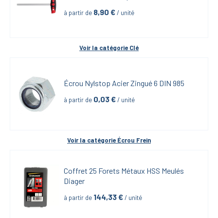
8,90
 €
à partir de
 / unité
Voir la catégorie 
Clé
Écrou Nylstop Acier Zingué 6 DIN 985
0,03
 €
à partir de
 / unité
Voir la catégorie 
Écrou Frein
Coffret 25 Forets Métaux HSS Meulés 
Diager
144,33
 €
à partir de
 / unité