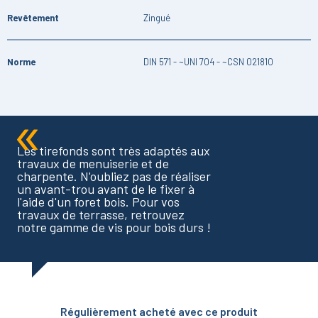
Revêtement
Zingué
Norme
DIN 571 - ~UNI 704 - ~CSN 021810
Les tirefonds sont très adaptés aux
travaux de menuiserie et de
charpente. N'oubliez pas de réaliser
un avant-trou avant de le fixer à
l'aide d'un foret bois. Pour vos
travaux de terrasse, retrouvez
notre gamme de vis pour bois durs !
Régulièrement acheté avec ce produit