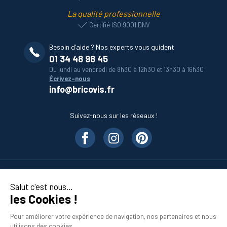
La qualité professionnelle
Certifié ISO 9001 DNV
Besoin d’aide ? Nos experts vous guident
01 34 48 98 45
Du lundi au vendredi de 8h30 à 12h30 et 13h30 à 16h30
Écrivez-nous
info@bricovis.fr
Suivez-nous sur les réseaux !
Nos produits
Salut c'est nous...
les Cookies !
En savoir plus
Pour améliorer votre expérience de navigation, nos partenaires et nous
utilisons des cookies.