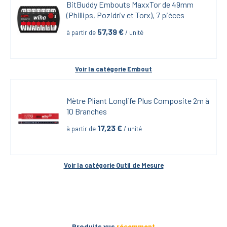
BitBuddy Embouts MaxxTor de 49mm 
(Phillips, Pozidriv et Torx), 7 pièces
57,39
 €
à partir de
 / unité
Voir la catégorie 
Embout
Mètre Pliant Longlife Plus Composite 2m à 
10 Branches
17,23
 €
à partir de
 / unité
Voir la catégorie 
Outil de Mesure
Produits vus
récemment