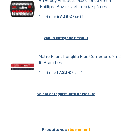
BitBuddy Embouts MaxxTor de 49mm 
(Phillips, Pozidriv et Torx), 7 pièces
57,39
 €
à partir de
 / unité
Voir la catégorie 
Embout
Mètre Pliant Longlife Plus Composite 2m à 
10 Branches
17,23
 €
à partir de
 / unité
Voir la catégorie 
Outil de Mesure
Produits vus
récemment