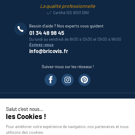
La qualité professionnelle
Certifié ISO 9001 DNV
Besoin d’aide ? Nos experts vous guident
01 34 48 98 45
Du lundi au vendredi de 8h30 à 12h30 et 13h30 à 16h30
Écrivez-nous
info@bricovis.fr
Suivez-nous sur les réseaux !
Nos produits
Salut c'est nous...
les Cookies !
En savoir plus
Pour améliorer votre expérience de navigation, nos partenaires et nous
utilisons des cookies.