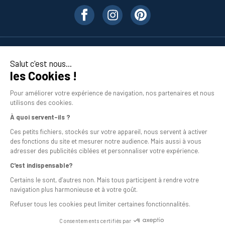
Nos produits
Salut c'est nous...
les Cookies !
En savoir plus
Pour améliorer votre expérience de navigation, nos partenaires et nous
utilisons des cookies.
À quoi servent-ils ?
Ces petits fichiers, stockés sur votre appareil, nous servent à activer
des fonctions du site et mesurer notre audience. Mais aussi à vous
adresser des publicités ciblées et personnaliser votre expérience.
C'est indispensable?
Mentions légales
Certains le sont, d’autres non. Mais tous participent à rendre votre
navigation plus harmonieuse et à votre goût.
Conditions générales de vente
Refuser tous les cookies peut limiter certaines fonctionnalités.
Programme de fidélité
Consentements certifiés par