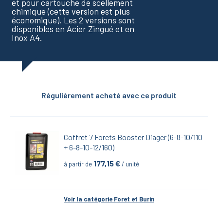
et pour cartouche de scellement
chimique (cette version est plus
économique). Les 2 versions sont
disponibles en Acier Zingué et en
Inox A4.
Régulièrement acheté avec ce produit
Coffret 7 Forets Booster Diager (6-8-10/110 
+ 6-8-10-12/160)
177,15
 €
à partir de
 / unité
Voir la catégorie 
Foret et Burin