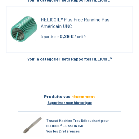
Voir la catégorie 
Filets Rapportés HELICOIL®
HELICOIL® Plus Free Running Pas 
Américain UNC
0,29
 €
à partir de
 / unité
Voir la catégorie 
Filets Rapportés HELICOIL®
Produits vus
récemment
Supprimer mon historique
Taraud Machine Trou Débouchant pour
HELICOIL® - Pas Fin 150
Voir
les 2 références