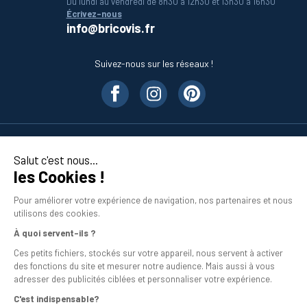
Du lundi au vendredi de 8h30 à 12h30 et 13h30 à 16h30
Écrivez-nous
info@bricovis.fr
Suivez-nous sur les réseaux !
Nos produits
Salut c'est nous...
les Cookies !
En savoir plus
Pour améliorer votre expérience de navigation, nos partenaires et nous
utilisons des cookies.
À quoi servent-ils ?
Ces petits fichiers, stockés sur votre appareil, nous servent à activer
des fonctions du site et mesurer notre audience. Mais aussi à vous
adresser des publicités ciblées et personnaliser votre expérience.
C'est indispensable?