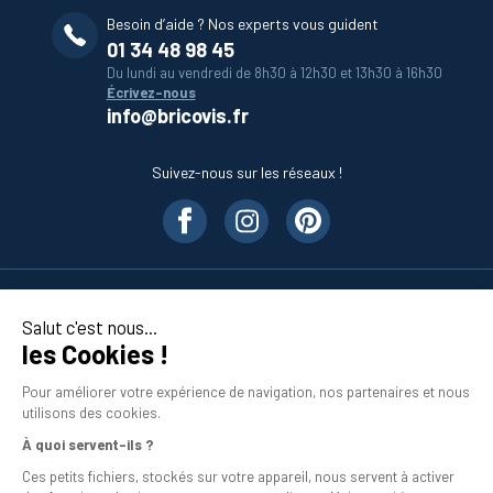
Besoin d’aide ? Nos experts vous guident
01 34 48 98 45
Du lundi au vendredi de 8h30 à 12h30 et 13h30 à 16h30
Écrivez-nous
info@bricovis.fr
Suivez-nous sur les réseaux !
Nos produits
Salut c'est nous...
les Cookies !
En savoir plus
Pour améliorer votre expérience de navigation, nos partenaires et nous
utilisons des cookies.
À quoi servent-ils ?
Ces petits fichiers, stockés sur votre appareil, nous servent à activer