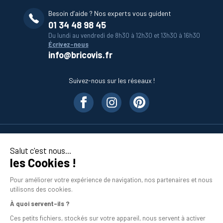
Besoin d’aide ? Nos experts vous guident
01 34 48 98 45
Du lundi au vendredi de 8h30 à 12h30 et 13h30 à 16h30
Écrivez-nous
info@bricovis.fr
Suivez-nous sur les réseaux !
Nos produits
Salut c'est nous...
les Cookies !
En savoir plus
Pour améliorer votre expérience de navigation, nos partenaires et nous
utilisons des cookies.
À quoi servent-ils ?
Ces petits fichiers, stockés sur votre appareil, nous servent à activer