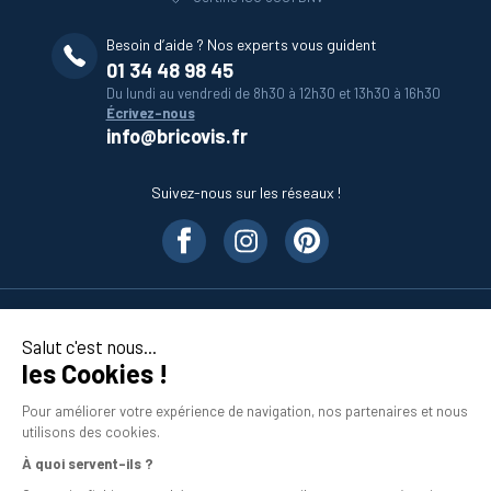
Besoin d’aide ? Nos experts vous guident
01 34 48 98 45
Du lundi au vendredi de 8h30 à 12h30 et 13h30 à 16h30
Écrivez-nous
info@bricovis.fr
Suivez-nous sur les réseaux !
Nos produits
Salut c'est nous...
les Cookies !
En savoir plus
Pour améliorer votre expérience de navigation, nos partenaires et nous
utilisons des cookies.
À quoi servent-ils ?