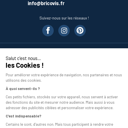
info@bricovis.fr
Suivez-nous sur les réseaux !
Nos produits
Salut c'est nous...
les Cookies !
En savoir plus
Pour améliorer votre expérience de navigation, nos partenaires et nous
utilisons des cookies.
À quoi servent-ils ?
Ces petits fichiers, stockés sur votre appareil, nous servent à activer
des fonctions du site et mesurer notre audience. Mais aussi à vous
adresser des publicités ciblées et personnaliser votre expérience.
C'est indispensable?
Mentions légales
Certains le sont, d’autres non. Mais tous participent à rendre votre