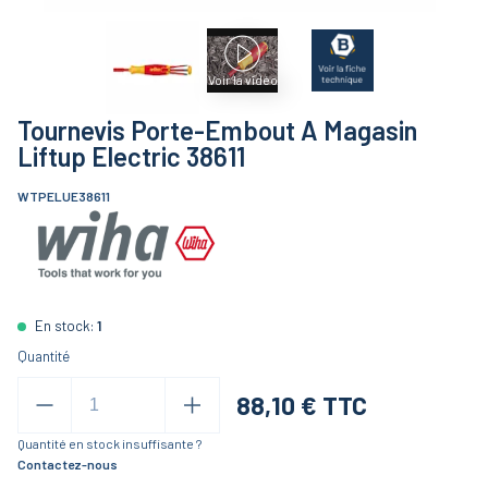
Voir la vidéo
Tournevis Porte-Embout A Magasin
Liftup Electric 38611
WTPELUE38611
En stock:
1
Quantité
88,10
€ TTC
Quantité en stock insuffisante ?
Contactez-nous