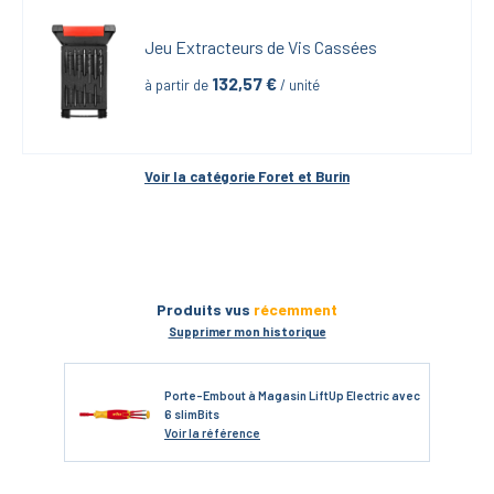
Jeu Extracteurs de Vis Cassées
132,57
 €
à partir de
 / unité
Voir la catégorie 
Foret et Burin
Produits vus
récemment
Supprimer mon historique
Porte-Embout à Magasin LiftUp Electric avec
6 slimBits
Voir
la référence