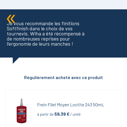
Je vous recommande les finitions
Softfinish dans le choix de vos
tournevis. Wiha a été récompensé à
de nombreuses reprises pour
l’ergonomie de leurs manches !
Régulièrement acheté avec ce produit
Frein Filet Moyen Loctite 243 50mL
59,39
 €
à partir de
 / unité