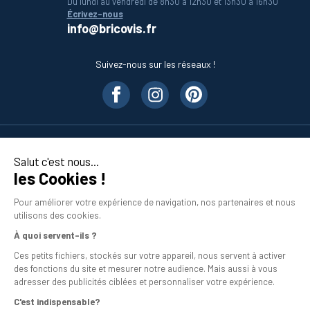
Du lundi au vendredi de 8h30 à 12h30 et 13h30 à 16h30
Écrivez-nous
info@bricovis.fr
Suivez-nous sur les réseaux !
Nos produits
Salut c'est nous...
les Cookies !
En savoir plus
Pour améliorer votre expérience de navigation, nos partenaires et nous
utilisons des cookies.
À quoi servent-ils ?
Ces petits fichiers, stockés sur votre appareil, nous servent à activer
des fonctions du site et mesurer notre audience. Mais aussi à vous
adresser des publicités ciblées et personnaliser votre expérience.
C'est indispensable?