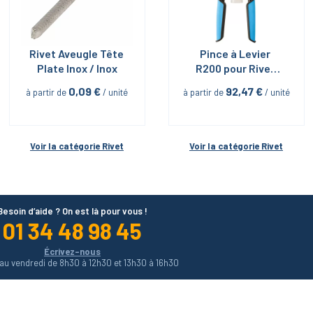
Rivet Aveugle Tête 
Pince à Levier 
Plate Inox / Inox
R200 pour Rivet 
Aveugle
0,09
 €
92,47
 €
à partir de
 / unité
à partir de
 / unité
Voir la catégorie 
Rivet
Voir la catégorie 
Rivet
Besoin d’aide ? On est là pour vous !
01 34 48 98 45
Écrivez-nous
 au vendredi de 8h30 à 12h30 et 13h30 à 16h30