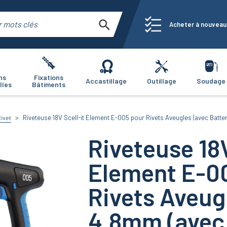
Acheter à nouveau
ns
Fixations
Accastillage
Outillage
Soudage
lles
Bâtiments
Riveteuse 18V Scell-it Element E-005 pour Rivets Aveugles (avec Batter
Rivet
Riveteuse 18V
Element E-0
Rivets Aveugl
4.8mm (avec 