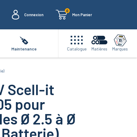
0
Connexion
Mon Panier
Marques
Maintenance
Catalogue
Matières
ie)
 Scell-it
05 pour
es Ø 2.5 à Ø
Batterie)