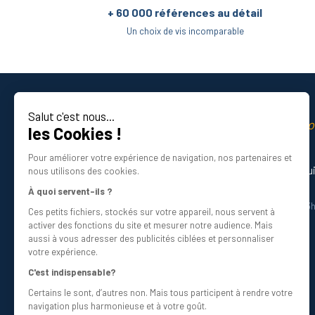
+ 60 000 références au détail
Un choix de vis incomparable
Salut c'est nous...
La qualité professio
les Cookies !
Certifié ISO 9001 DNV
Pour améliorer votre expérience de navigation, nos partenaires et
Besoin d’aide ? Nos experts vous gu
nous utilisons des cookies.
01 34 48 98 45
À quoi servent-ils ?
Du lundi au vendredi de 8h30 à 12h30 et 13
Ces petits fichiers, stockés sur votre appareil, nous servent à
Écrivez-nous
activer des fonctions du site et mesurer notre audience. Mais
info@bricovis.fr
aussi à vous adresser des publicités ciblées et personnaliser
votre expérience.
C'est indispensable?
Certains le sont, d’autres non. Mais tous participent à rendre votre
Suivez-nous sur les réseaux !
navigation plus harmonieuse et à votre goût.