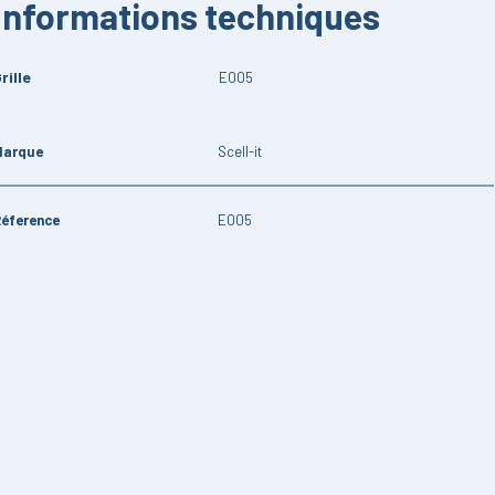
Informations techniques
rille
E005
Marque
Scell-it
Réference
E005