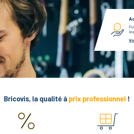
Ac
Po
leu
Vi
Bricovis, la qualité à
prix professionnel
!