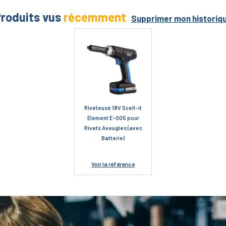
roduits vus
récemment
Supprimer mon historiq
Riveteuse 18V Scell-it
Element E-005 pour
Rivets Aveugles (avec
Batterie)
Voir
la référence