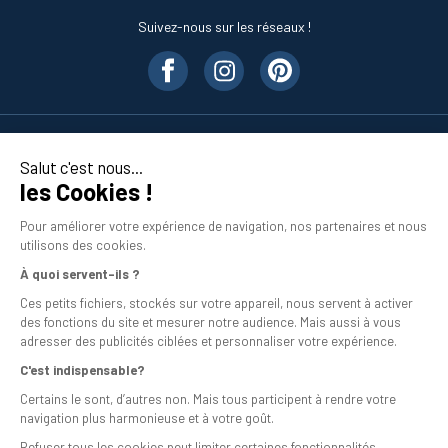
Suivez-nous sur les réseaux !
Nos produits
Salut c'est nous...
les Cookies !
En savoir plus
Pour améliorer votre expérience de navigation, nos partenaires et nous
utilisons des cookies.
À quoi servent-ils ?
Ces petits fichiers, stockés sur votre appareil, nous servent à activer
des fonctions du site et mesurer notre audience. Mais aussi à vous
adresser des publicités ciblées et personnaliser votre expérience.
C'est indispensable?
Mentions légales
Certains le sont, d’autres non. Mais tous participent à rendre votre
navigation plus harmonieuse et à votre goût.
Conditions générales de vente
Refuser tous les cookies peut limiter certaines fonctionnalités.