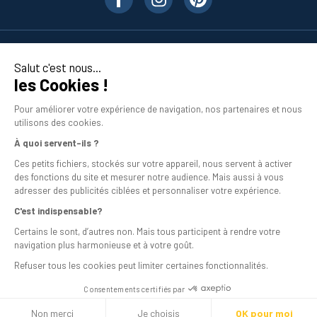
Nos produits
Salut c'est nous...
les Cookies !
En savoir plus
Pour améliorer votre expérience de navigation, nos partenaires et nous
utilisons des cookies.
À quoi servent-ils ?
Ces petits fichiers, stockés sur votre appareil, nous servent à activer
des fonctions du site et mesurer notre audience. Mais aussi à vous
adresser des publicités ciblées et personnaliser votre expérience.
C'est indispensable?
Mentions légales
Certains le sont, d’autres non. Mais tous participent à rendre votre
navigation plus harmonieuse et à votre goût.
Conditions générales de vente
Refuser tous les cookies peut limiter certaines fonctionnalités.
Programme de fidélité
Consentements certifiés par
Livraison
Non merci
Je choisis
OK pour moi