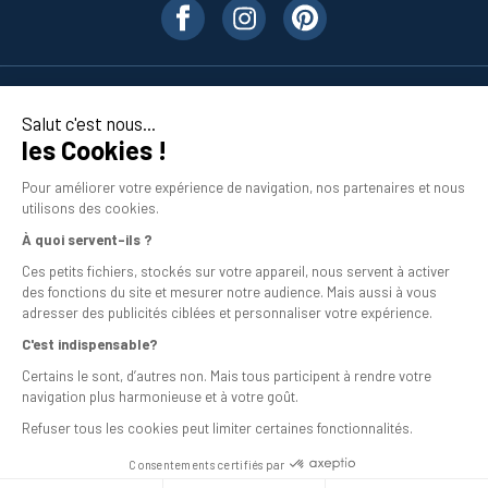
Nos produits
Salut c'est nous...
les Cookies !
En savoir plus
Pour améliorer votre expérience de navigation, nos partenaires et nous
utilisons des cookies.
À quoi servent-ils ?
Ces petits fichiers, stockés sur votre appareil, nous servent à activer
des fonctions du site et mesurer notre audience. Mais aussi à vous
adresser des publicités ciblées et personnaliser votre expérience.
C'est indispensable?
Mentions légales
Certains le sont, d’autres non. Mais tous participent à rendre votre
navigation plus harmonieuse et à votre goût.
Conditions générales de vente
Refuser tous les cookies peut limiter certaines fonctionnalités.
Programme de fidélité
Consentements certifiés par
Livraison