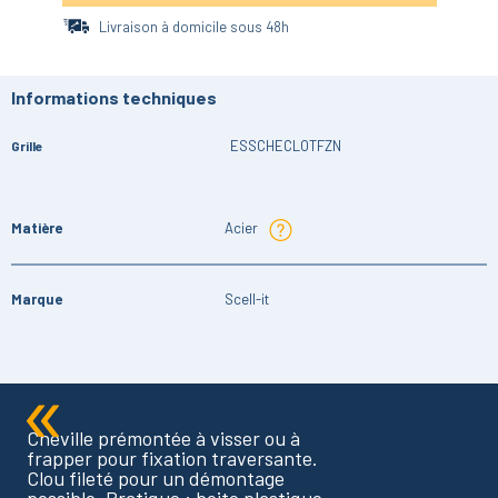
Livraison à domicile sous 48h
Informations techniques
ESSCHECLOTFZN
Grille
Matière
Acier
Marque
Scell-it
Cheville prémontée à visser ou à
frapper pour fixation traversante.
Clou fileté pour un démontage