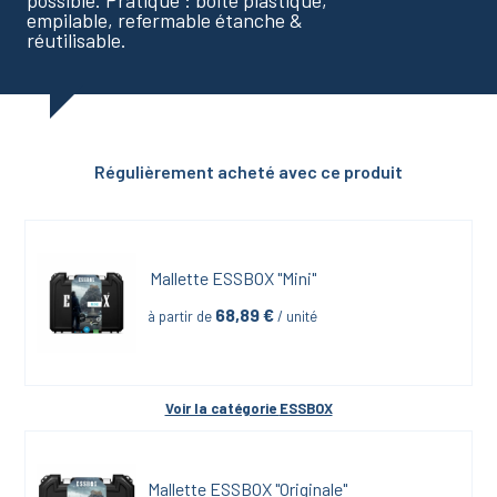
possible. Pratique : boite plastique,
empilable, refermable étanche &
réutilisable.
Régulièrement acheté avec ce produit
Mallette ESSBOX "Mini"
68,89
 €
à partir de
 / unité
Voir la catégorie 
ESSBOX
Mallette ESSBOX "Originale"