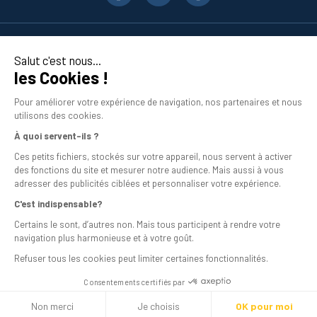
Nos produits
Salut c'est nous...
les Cookies !
En savoir plus
Pour améliorer votre expérience de navigation, nos partenaires et nous
utilisons des cookies.
À quoi servent-ils ?
Ces petits fichiers, stockés sur votre appareil, nous servent à activer
des fonctions du site et mesurer notre audience. Mais aussi à vous
adresser des publicités ciblées et personnaliser votre expérience.
C'est indispensable?
Mentions légales
Certains le sont, d’autres non. Mais tous participent à rendre votre
navigation plus harmonieuse et à votre goût.
Conditions générales de vente
Refuser tous les cookies peut limiter certaines fonctionnalités.
Programme de fidélité
Consentements certifiés par
Livraison
Non merci
Je choisis
OK pour moi