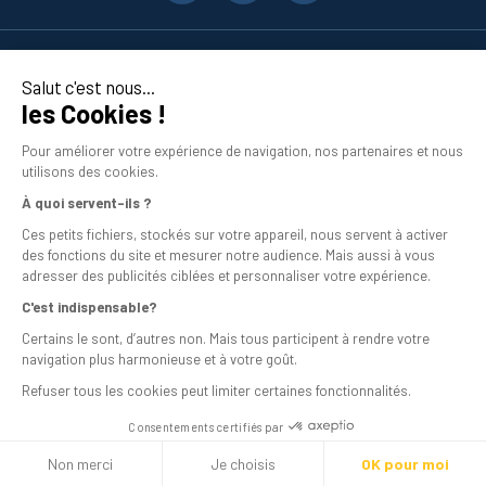
Nos produits
Salut c'est nous...
les Cookies !
En savoir plus
Pour améliorer votre expérience de navigation, nos partenaires et nous
utilisons des cookies.
À quoi servent-ils ?
Ces petits fichiers, stockés sur votre appareil, nous servent à activer
des fonctions du site et mesurer notre audience. Mais aussi à vous
adresser des publicités ciblées et personnaliser votre expérience.
C'est indispensable?
Mentions légales
Certains le sont, d’autres non. Mais tous participent à rendre votre
navigation plus harmonieuse et à votre goût.
Conditions générales de vente
Refuser tous les cookies peut limiter certaines fonctionnalités.
Programme de fidélité
Consentements certifiés par
Livraison
Non merci
Je choisis
OK pour moi