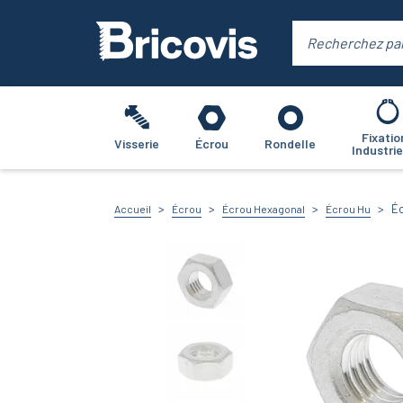
Fixatio
Visserie
Écrou
Rondelle
Industrie
Éc
Accueil
Écrou
Écrou Hexagonal
Écrou Hu