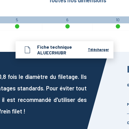
Toutes nos dimensions
5
6
10
Fiche technique
Télécharger
ALUECRHUBR
 fois le diamètre du filetage. Ils
G
ntages standards. Pour éviter tout
 il est recommandé d'utiliser des
M
ein filet !