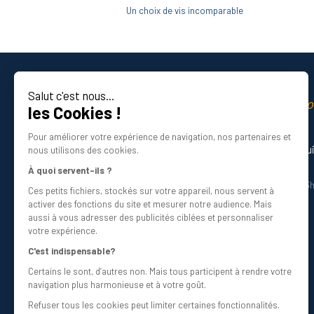
Un choix de vis incomparable
Salut c'est nous...
La qualité professio
les Cookies !
Certifié ISO 9001 DNV
Pour améliorer votre expérience de navigation, nos partenaires et
Besoin d’aide ? Nos experts vous gu
nous utilisons des cookies.
01 34 48 98 45
À quoi servent-ils ?
Du lundi au vendredi de 8h30 à 12h30 et 13
Ces petits fichiers, stockés sur votre appareil, nous servent à
Écrivez-nous
activer des fonctions du site et mesurer notre audience. Mais
info@bricovis.fr
aussi à vous adresser des publicités ciblées et personnaliser
votre expérience.
C'est indispensable?
Certains le sont, d’autres non. Mais tous participent à rendre votre
Suivez-nous sur les réseaux !
navigation plus harmonieuse et à votre goût.
Refuser tous les cookies peut limiter certaines fonctionnalités.