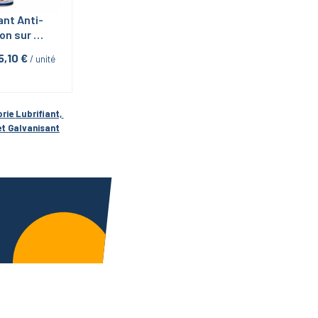
ant Anti-
on sur 
Inox-inox 
5,10
 €
 / unité
Al 160 en 
l 400ml 
otech
rie 
Lubrifiant, 
et Galvanisant