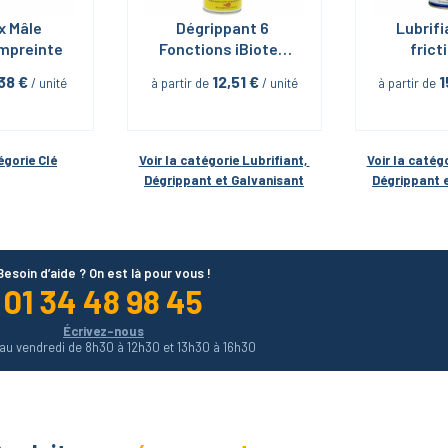
x Mâle 
Dégrippant 6 
Lubrifi
mpreinte
Fonctions iBiotec 
fricti
en Aérosol 400 ML
serrage 
,38
 €
12,51
 €
1
 / unité
à partir de
 / unité
à partir de
Neolube 
Aéroso
iBi
égorie 
Clé
Voir la catégorie 
Lubrifiant, 
Voir la catégo
Dégrippant et Galvanisant
Dégrippant 
Besoin d’aide ? On est là pour vous !
01 34 48 98 45
Écrivez-nous
 au vendredi de 8h30 à 12h30 et 13h30 à 16h30