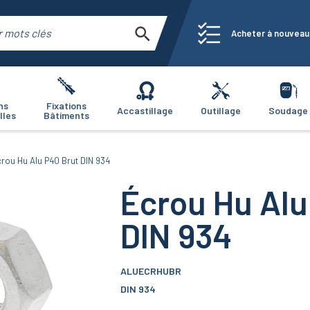
Acheter à nouveau
ns
Fixations
Accastillage
Outillage
Soudage
lles
Bâtiments
rou Hu Alu P40 Brut DIN 934
Écrou Hu Alu
DIN 934
ALUECRHUBR
DIN 934