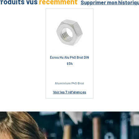
roduits vus
récemment
Supprimer mon historiq
Écrou Hu Alu P40 Brut DIN
934
Aluminium P40 Brut
Voir
les 7 références