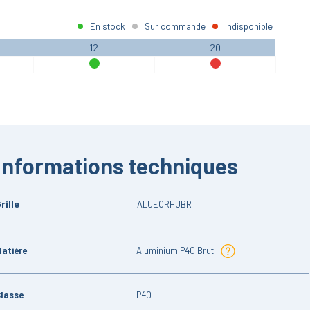
En stock
Sur commande
Indisponible
12
20
Informations techniques
rille
ALUECRHUBR
atière
Aluminium P40 Brut
Classe
P40