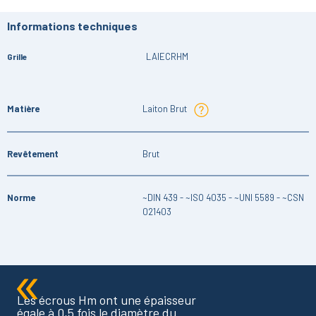
Informations techniques
LAIECRHM
Grille
Matière
Laiton Brut
Revêtement
Brut
Norme
~DIN 439 - ~ISO 4035 - ~UNI 5589 - ~CSN
021403
Les écrous Hm ont une épaisseur
égale à 0,5 fois le diamètre du