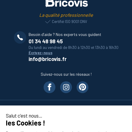
La qualité professionnelle
Certifié ISO 9001 DNV
Besoin d’aide ? Nos experts vous guident
01 34 48 98 45
Du lundi au vendredi de 8h30 à 12h30 et 13h30 à 16h30
Écrivez-nous
info@bricovis.fr
Suivez-nous sur les réseaux !
Nos produits
Salut c'est nous...
les Cookies !
En savoir plus