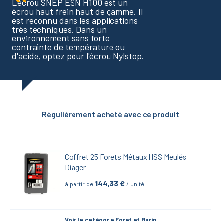
L'écrou SNEP ESN H100 est un
écrou haut frein haut de gamme. Il
est reconnu dans les applications
très techniques. Dans un
environnement sans forte
contrainte de température ou
d'acide, optez pour l'écrou Nylstop.
Régulièrement acheté avec ce produit
Coffret 25 Forets Métaux HSS Meulés 
Diager
144,33
 €
à partir de
 / unité
Voir la catégorie 
Foret et Burin