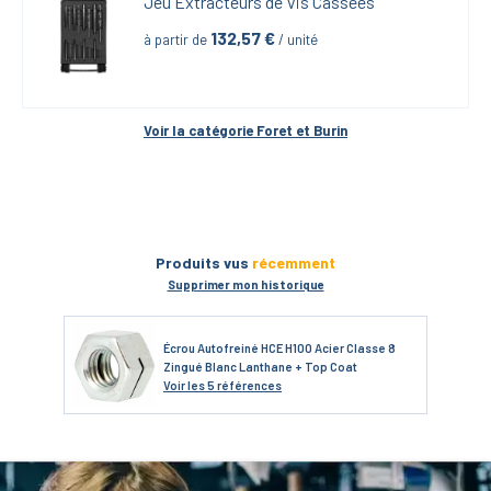
Jeu Extracteurs de Vis Cassées
132,57
 €
à partir de
 / unité
Voir la catégorie 
Foret et Burin
Produits vus
récemment
Supprimer mon historique
Écrou Autofreiné HCE H100 Acier Classe 8
Zingué Blanc Lanthane + Top Coat
Voir
les 5 références