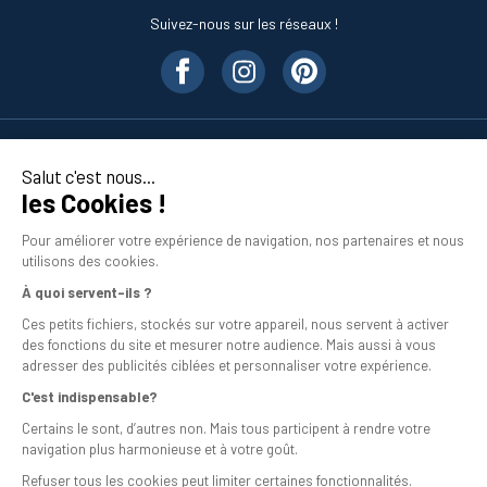
Suivez-nous sur les réseaux !
Nos produits
Salut c'est nous...
les Cookies !
En savoir plus
Pour améliorer votre expérience de navigation, nos partenaires et nous
utilisons des cookies.
À quoi servent-ils ?
Ces petits fichiers, stockés sur votre appareil, nous servent à activer
des fonctions du site et mesurer notre audience. Mais aussi à vous
adresser des publicités ciblées et personnaliser votre expérience.
C'est indispensable?
Mentions légales
Certains le sont, d’autres non. Mais tous participent à rendre votre
navigation plus harmonieuse et à votre goût.
Conditions générales de vente
Refuser tous les cookies peut limiter certaines fonctionnalités.