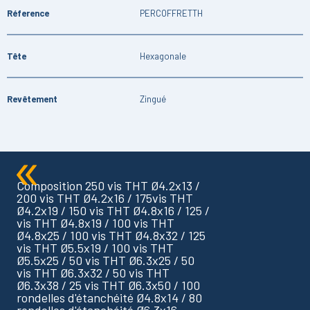
Réference
PERCOFFRETTH
Tête
Hexagonale
Revêtement
Zingué
Composition 250 vis THT Ø4.2x13 /
200 vis THT Ø4.2x16 / 175vis THT
Ø4.2x19 / 150 vis THT Ø4.8x16 / 125 /
vis THT Ø4.8x19 / 100 vis THT
Ø4.8x25 / 100 vis THT Ø4.8x32 / 125
vis THT Ø5.5x19 / 100 vis THT
Ø5.5x25 / 50 vis THT Ø6.3x25 / 50
vis THT Ø6.3x32 / 50 vis THT
Ø6.3x38 / 25 vis THT Ø6.3x50 / 100
rondelles d'étanchéité Ø4.8x14 / 80