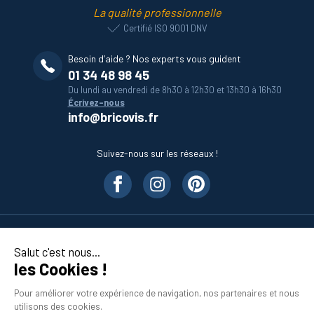
La qualité professionnelle
Certifié ISO 9001 DNV
Besoin d’aide ? Nos experts vous guident
01 34 48 98 45
Du lundi au vendredi de 8h30 à 12h30 et 13h30 à 16h30
Écrivez-nous
info@bricovis.fr
Suivez-nous sur les réseaux !
Nos produits
Salut c'est nous...
les Cookies !
En savoir plus
Pour améliorer votre expérience de navigation, nos partenaires et nous
utilisons des cookies.