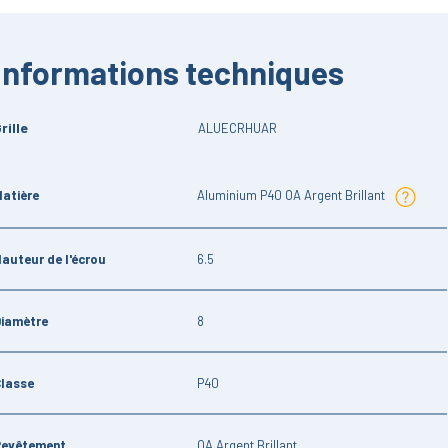
Informations techniques
rille
ALUECRHUAR
atière
Aluminium P40 OA Argent Brillant
auteur de l'écrou
6.5
Diamètre
8
Classe
P40
Revêtement
OA Argent Brillant