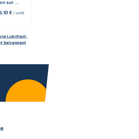
on sur 
Inox-inox 
5,10
 €
 / unité
Al 160 en 
l 400ml 
otech
rie 
Lubrifiant, 
et Galvanisant
ue