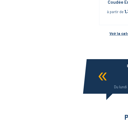
Coudée E
1
à partir de
Voir la cat
Du lundi
P