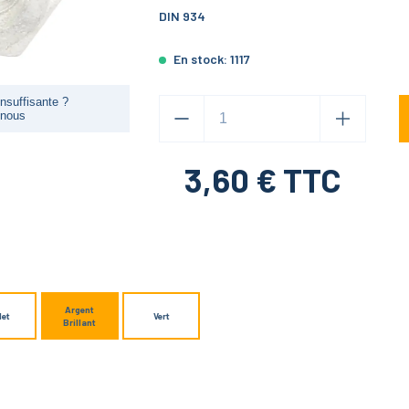
DIN 934
En stock:
1117
nsuffisante ?
-nous
3,60
€ TTC
Argent
let
Vert
Brillant