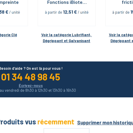
mpreinte
Fonctions iBiotec 
fricti
en Aérosol 400 ML
serrage 
,38
 €
12,51
 €
1
 / unité
à partir de
 / unité
à partir de
Neolube 
Aéroso
iBi
égorie 
Clé
Voir la catégorie 
Lubrifiant, 
Voir la catégo
Dégrippant et Galvanisant
Dégrippant 
Besoin d’aide ? On est là pour vous !
01 34 48 98 45
Écrivez-nous
 au vendredi de 8h30 à 12h30 et 13h30 à 16h30
roduits vus
récemment
Supprimer mon historiq