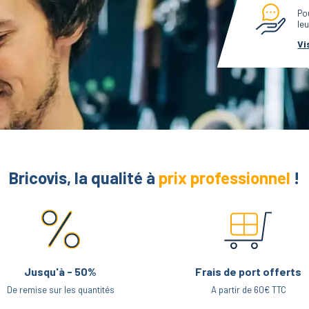
Po
leu
Vi
Bricovis, la qualité à
prix professionnel
!
Jusqu'à - 50%
Frais de port offerts
De remise sur les quantités
A partir de 60€ TTC