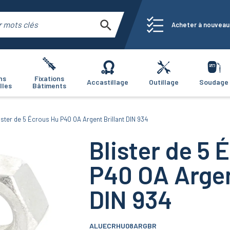
Acheter à nouveau
ns
Fixations
Accastillage
Outillage
Soudage
lles
Bâtiments
ister de 5 Écrous Hu P40 OA Argent Brillant DIN 934
Blister de 5
P40 OA Argen
DIN 934
ALUECRHU08ARGBR