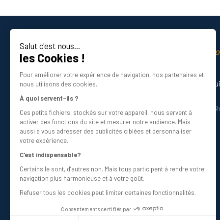
Salut c'est nous...
La qualité professio
les Cookies !
Certifié ISO 9001 DNV
Pour améliorer votre expérience de navigation, nos partenaires et
Besoin d’aide ? Nos experts vous gu
nous utilisons des cookies.
01 34 48 98 45
À quoi servent-ils ?
Du lundi au vendredi de 8h30 à 12h30 et 13
Ces petits fichiers, stockés sur votre appareil, nous servent à
Écrivez-nous
activer des fonctions du site et mesurer notre audience. Mais
info@bricovis.fr
aussi à vous adresser des publicités ciblées et personnaliser
votre expérience.
C'est indispensable?
Certains le sont, d’autres non. Mais tous participent à rendre votre
Suivez-nous sur les réseaux !
navigation plus harmonieuse et à votre goût.
Refuser tous les cookies peut limiter certaines fonctionnalités.
Consentements certifiés par