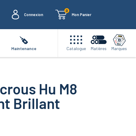
0
Connexion
Mon Panier
Marques
Maintenance
Catalogue
Matières
 Écrous Hu M8
t Brillant