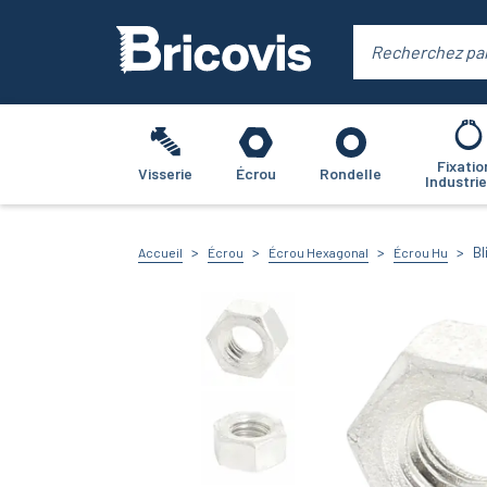
Fixatio
Visserie
Écrou
Rondelle
Industrie
Bl
Accueil
Écrou
Écrou Hexagonal
Écrou Hu