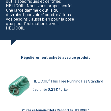
outils spécifiques et certifiés
HELICOIL. Nous vous proposons ici
une large gamme d'outils qui
devraient pouvoir répondre à tous
vos besoins : aussi bien pour la pose
que pour l'extraction de vos
HELICOIL.
Régulièrement acheté avec ce produit
HELICOIL® Plus Free Running Pas Standard
0,21
 €
à partir de
 / unité
Voir la catégorie 
Filets Rapportés HELICOIL®