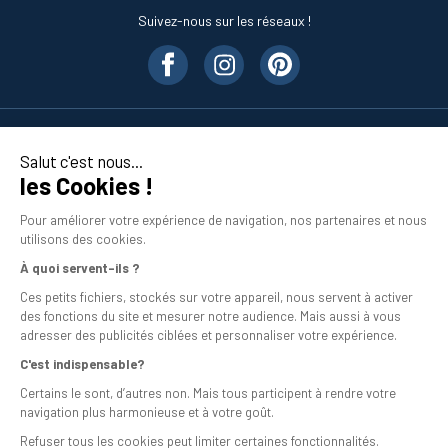
Suivez-nous sur les réseaux !
Nos produits
Salut c'est nous...
les Cookies !
En savoir plus
Pour améliorer votre expérience de navigation, nos partenaires et nous
utilisons des cookies.
À quoi servent-ils ?
Ces petits fichiers, stockés sur votre appareil, nous servent à activer
des fonctions du site et mesurer notre audience. Mais aussi à vous
adresser des publicités ciblées et personnaliser votre expérience.
C'est indispensable?
Mentions légales
Certains le sont, d’autres non. Mais tous participent à rendre votre
navigation plus harmonieuse et à votre goût.
Conditions générales de vente
Refuser tous les cookies peut limiter certaines fonctionnalités.