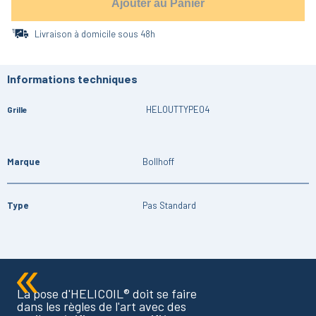
Ajouter au Panier
Livraison à domicile sous 48h
Informations techniques
HELOUTTYPE04
Grille
Marque
Bollhoff
Type
Pas Standard
La pose d'HELICOIL® doit se faire
dans les règles de l'art avec des