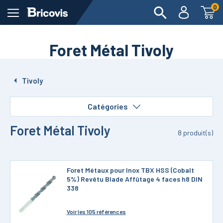
0
Foret Métal Tivoly
Tivoly
Catégories
Foret Métal Tivoly
8
produit(s)
Foret Métaux pour Inox TBX HSS (Cobalt
5%) Revêtu Blade Affûtage 4 faces h8 DIN
338
Voir
les 105 références