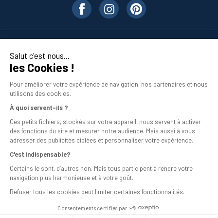
Nos produits
Salut c'est nous...
les Cookies !
En savoir plus
Pour améliorer votre expérience de navigation, nos partenaires et nous
utilisons des cookies.
À quoi servent-ils ?
Ces petits fichiers, stockés sur votre appareil, nous servent à activer
des fonctions du site et mesurer notre audience. Mais aussi à vous
adresser des publicités ciblées et personnaliser votre expérience.
C'est indispensable?
Mentions légales
Certains le sont, d’autres non. Mais tous participent à rendre votre
navigation plus harmonieuse et à votre goût.
Conditions générales de vente
Refuser tous les cookies peut limiter certaines fonctionnalités.
Programme de fidélité
Consentements certifiés par