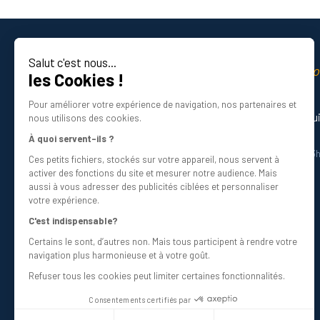
Salut c'est nous...
La qualité professio
les Cookies !
Certifié ISO 9001 DNV
Pour améliorer votre expérience de navigation, nos partenaires et
Besoin d’aide ? Nos experts vous gu
nous utilisons des cookies.
01 34 48 98 45
À quoi servent-ils ?
Du lundi au vendredi de 8h30 à 12h30 et 13
Ces petits fichiers, stockés sur votre appareil, nous servent à
Écrivez-nous
activer des fonctions du site et mesurer notre audience. Mais
info@bricovis.fr
aussi à vous adresser des publicités ciblées et personnaliser
votre expérience.
C'est indispensable?
Certains le sont, d’autres non. Mais tous participent à rendre votre
Suivez-nous sur les réseaux !
navigation plus harmonieuse et à votre goût.
Refuser tous les cookies peut limiter certaines fonctionnalités.
Consentements certifiés par