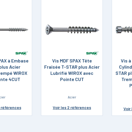
SPAX à Embase
Vis MDF SPAX Tête
Vis à
plus Acier
Fraisée T-STAR plus Acier
Cylind
rempé WIROX
Lubrifié WIROX avec
STAR pl
inte 4CUT
Pointe CUT
Trem
P
cier
Acier
0 références
Voir
les 2 références
Voir