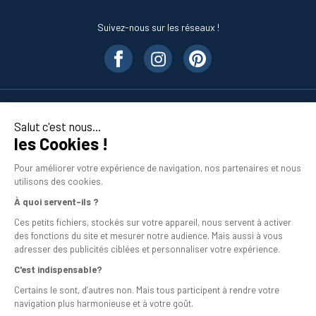
Suivez-nous sur les réseaux !
Nos produits
Salut c'est nous...
les Cookies !
En savoir plus
Pour améliorer votre expérience de navigation, nos partenaires et nous
utilisons des cookies.
À quoi servent-ils ?
Ces petits fichiers, stockés sur votre appareil, nous servent à activer
des fonctions du site et mesurer notre audience. Mais aussi à vous
adresser des publicités ciblées et personnaliser votre expérience.
C'est indispensable?
Mentions légales
Certains le sont, d’autres non. Mais tous participent à rendre votre
navigation plus harmonieuse et à votre goût.
Conditions générales de vente