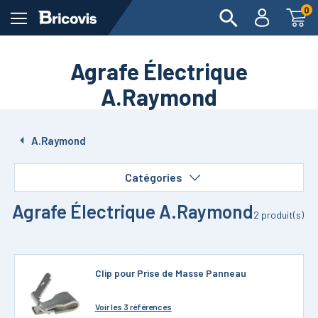
0
Agrafe Électrique
A.Raymond
A.Raymond
Catégories
Agrafe Électrique A.Raymond
2
produit(s)
Clip pour Prise de Masse Panneau
Voir
les 3 références