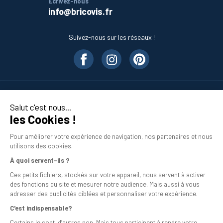
Écrivez-nous
info@bricovis.fr
Suivez-nous sur les réseaux !
Nos produits
Salut c'est nous...
les Cookies !
En savoir plus
Pour améliorer votre expérience de navigation, nos partenaires et nous
utilisons des cookies.
À quoi servent-ils ?
Ces petits fichiers, stockés sur votre appareil, nous servent à activer
des fonctions du site et mesurer notre audience. Mais aussi à vous
adresser des publicités ciblées et personnaliser votre expérience.
C'est indispensable?
Mentions légales
Certains le sont, d’autres non. Mais tous participent à rendre votre