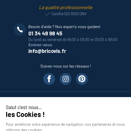
La qualité professionnelle
Certifié ISO 9001 DNV
Besoin d’aide ? Nos experts vous guident
01 34 48 98 45
Du lundi au vendredi de 8h30 à 12h30 et 13h30 à 16h30
Écrivez-nous
info@bricovis.fr
Suivez-nous sur les réseaux !
Nos produits
Salut c'est nous...
les Cookies !
En savoir plus
Pour améliorer votre expérience de navigation, nos partenaires et nous
utilisons des cookies.