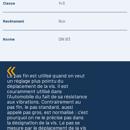
Classe
14.9
Revêtement
Noir
Norme
DIN 913
Le pas fin est utilisé quand on veut
un réglage plus pointu du
déplacement de la vis. Il est
couramment utilisé dans
l'Automobile du fait de sa résistance
aux vibrations. Contrairement au
pas fin, le pas standard, aussi
appelé pas gros, est normalisé : c'est
pourquoi on ne le précise pas dans
la désignation de la vis. Le pas se
mesure par le déplacement de la vis