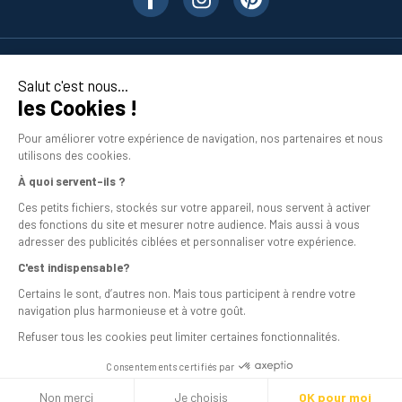
Nos produits
Salut c'est nous...
les Cookies !
En savoir plus
Pour améliorer votre expérience de navigation, nos partenaires et nous
utilisons des cookies.
À quoi servent-ils ?
Ces petits fichiers, stockés sur votre appareil, nous servent à activer
des fonctions du site et mesurer notre audience. Mais aussi à vous
adresser des publicités ciblées et personnaliser votre expérience.
C'est indispensable?
Mentions légales
Certains le sont, d’autres non. Mais tous participent à rendre votre
navigation plus harmonieuse et à votre goût.
Conditions générales de vente
Refuser tous les cookies peut limiter certaines fonctionnalités.
Programme de fidélité
Consentements certifiés par
Livraison
Non merci
Je choisis
OK pour moi