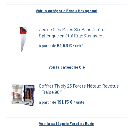
Voir la catégorie 
Écrou Hexagonal
Jeu de Clés Mâles Six Pans à Tête 
Sphérique en étui ErgoStar avec 
MagicRing-9 pièces
61,53
 €
à partir de
 / unité
Voir la catégorie 
Clé
Coffret Tivoly 25 Forets Métaux Revêtus + 
1 Fraise 90°
191,15
 €
à partir de
 / unité
Voir la catégorie 
Foret et Burin