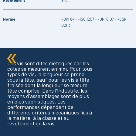
Revêtement
Brut
Norme
~DIN 84 - ~ISO 1207 - ~UNI 6107 - ~CSN
021131
Ces vis sont dites métriques car les
cotes se mesurent en mm. Pour tous
types de vis, la longueur se prend
sous la tête, sauf pour les vis à tête
fraisée dont la longueur se mesure
tête comprise. Dans l'industrie, les
moyens d'assemblages sont de plus
en plus sophistiqués. Les
performances dépendent de
différents critères mécaniques liés à
la matière, à la classe et au
revêtement de la vis.