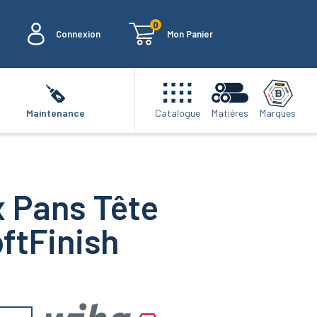
0
Connexion
Mon Panier
Marques
Maintenance
Catalogue
Matières
x Pans Tête
ftFinish