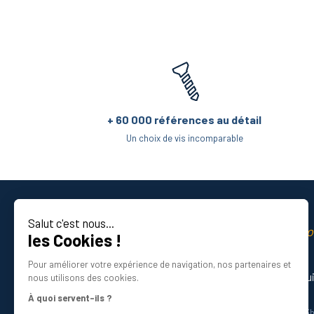
+ 60 000 références au détail
Un choix de vis incomparable
Salut c'est nous...
La qualité professio
les Cookies !
Certifié ISO 9001 DNV
Pour améliorer votre expérience de navigation, nos partenaires et
Besoin d’aide ? Nos experts vous gu
nous utilisons des cookies.
01 34 48 98 45
À quoi servent-ils ?
Du lundi au vendredi de 8h30 à 12h30 et 13