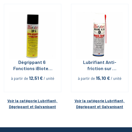
Dégrippant 6 
Lubrifiant Anti-
Fonctions iBiotec 
friction sur 
en Aérosol 400 ML
serrage Inox-inox 
12,51
 €
15,10
 €
à partir de
 / unité
à partir de
 / unité
Neolube Al 160 en 
Aérosol 400ml 
iBiotech
Voir la catégorie 
Lubrifiant, 
Voir la catégorie 
Lubrifiant, 
Dégrippant et Galvanisant
Dégrippant et Galvanisant