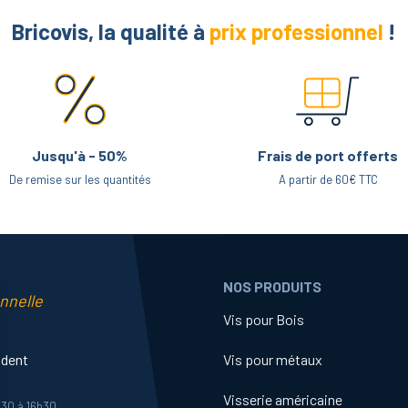
Bricovis, la qualité à
prix professionnel
!
Jusqu'à - 50%
Frais de port offerts
De remise sur les quantités
A partir de 60€ TTC
NOS PRODUITS
nnelle
Vis pour Bois
ident
Vis pour métaux
Visserie américaine
h30 à 16h30