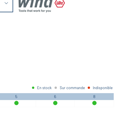
En stock
Sur commande
Indisponible
5
6
8