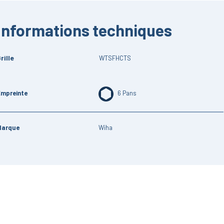
Informations techniques
rille
WTSFHCTS
Empreinte
6 Pans
Marque
Wiha