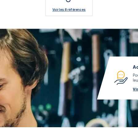
Voir
les 8 références
Ac
Po
leu
Vi