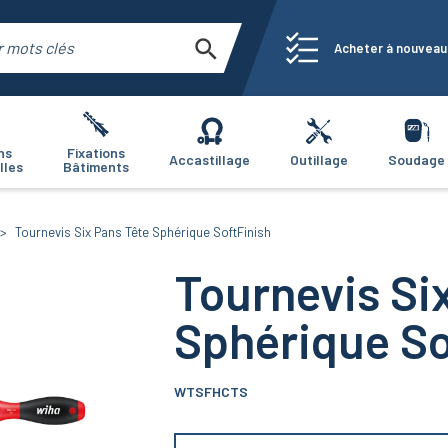
Acheter à nouveau
ns
Fixations
Accastillage
Outillage
Soudage
lles
Bâtiments
Tournevis Six Pans Tête Sphérique SoftFinish
Tournevis Si
Sphérique So
WTSFHCTS