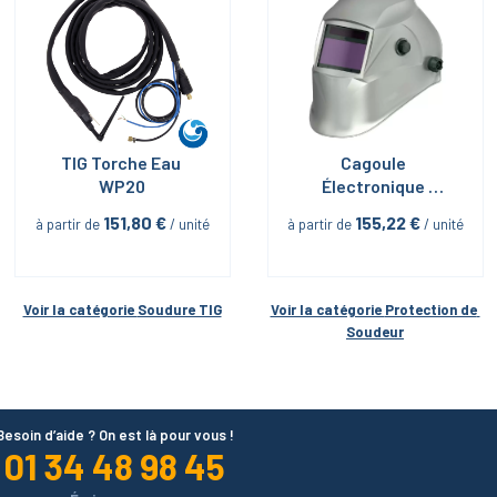
TIG Torche Eau 
Cagoule 
WP20
Électronique 
Soudage Meulage 
151,80
 €
155,22
 €
à partir de
 / unité
à partir de
 / unité
4 Cap
Voir la catégorie 
Soudure TIG
Voir la catégorie 
Protection de 
Soudeur
Besoin d’aide ? On est là pour vous !
01 34 48 98 45