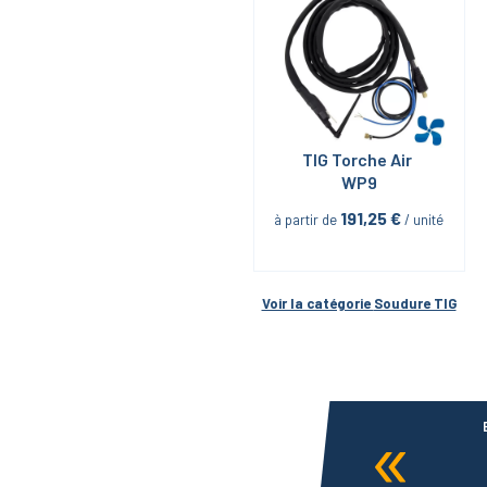
TIG Torche Air 
WP9
191,25
 €
à partir de
 / unité
Voir la catégorie 
Soudure TIG