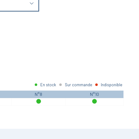
En stock
Sur commande
Indisponible
N°8
N°10