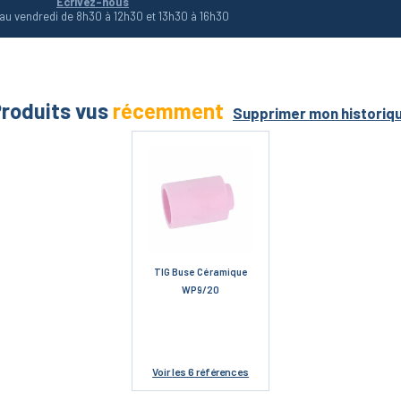
Écrivez-nous
 au vendredi de 8h30 à 12h30 et 13h30 à 16h30
roduits vus
récemment
Supprimer mon historiq
TIG Buse Céramique
WP9/20
Voir
les 6 références