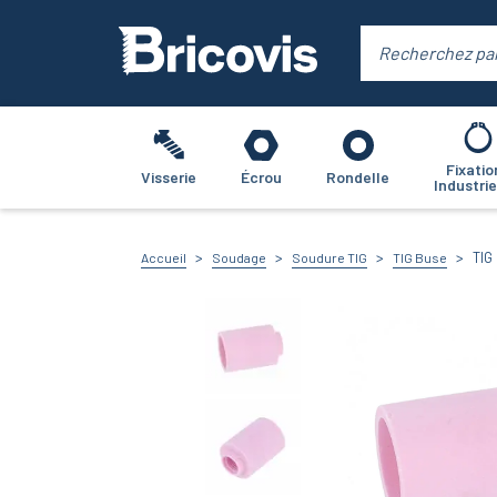
Fixatio
Visserie
Écrou
Rondelle
Industrie
TIG
Accueil
Soudage
Soudure TIG
TIG Buse