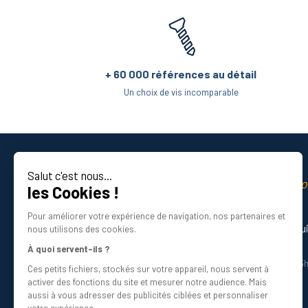
+ 60 000 références au détail
Un choix de vis incomparable
Salut c'est nous...
La qualité professio
les Cookies !
Certifié ISO 9001 DNV
Pour améliorer votre expérience de navigation, nos partenaires et
Besoin d’aide ? Nos experts vous gu
nous utilisons des cookies.
01 34 48 98 45
À quoi servent-ils ?
Du lundi au vendredi de 8h30 à 12h30 et 13
Ces petits fichiers, stockés sur votre appareil, nous servent à
Écrivez-nous
activer des fonctions du site et mesurer notre audience. Mais
info@bricovis.fr
aussi à vous adresser des publicités ciblées et personnaliser