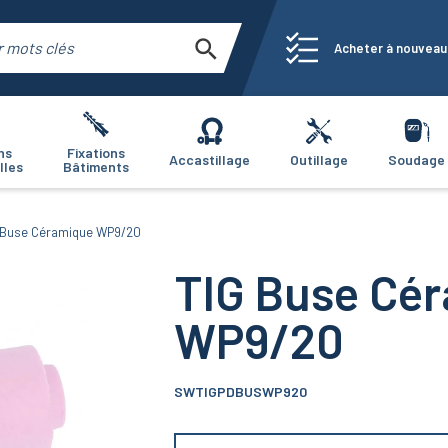
Acheter à nouveau
ns
Fixations
Accastillage
Outillage
Soudage
lles
Bâtiments
 Buse Céramique WP9/20
TIG Buse Cé
WP9/20
SWTIGPDBUSWP920