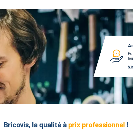
Ac
Po
leu
Vi
Bricovis, la qualité à
prix professionnel
!