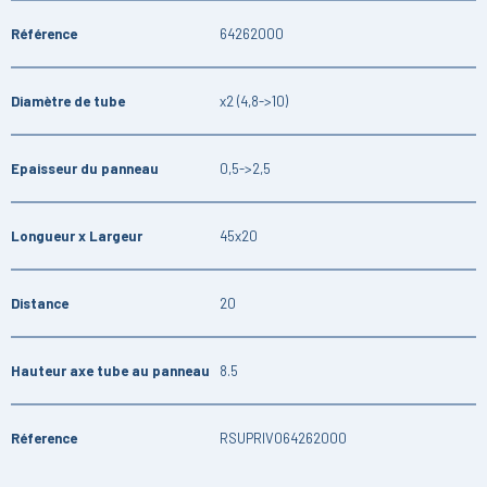
Référence
64262000
Diamètre de tube
x2 (4,8->10)
Epaisseur du panneau
0,5->2,5
Longueur x Largeur
45x20
Distance
20
Hauteur axe tube au panneau
8.5
Réference
RSUPRIV064262000