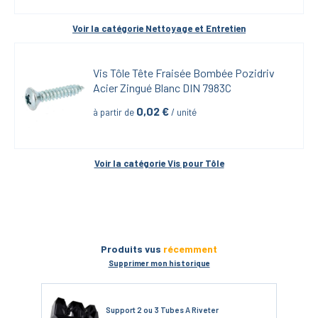
Voir la catégorie 
Nettoyage et Entretien
Vis Tôle Tête Fraisée Bombée Pozidriv 
Acier Zingué Blanc DIN 7983C
0,02
 €
à partir de
 / unité
Voir la catégorie 
Vis pour Tôle
Produits vus
récemment
Supprimer mon historique
Support 2 ou 3 Tubes A Riveter