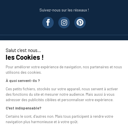
Suivez-nous sur les réseaux !
Nos produits
Salut c'est nous...
les Cookies !
En savoir plus
Pour améliorer votre expérience de navigation, nos partenaires et nous
utilisons des cookies.
À quoi servent-ils ?
Ces petits fichiers, stockés sur votre appareil, nous servent à activer
des fonctions du site et mesurer notre audience. Mais aussi à vous
adresser des publicités ciblées et personnaliser votre expérience.
C'est indispensable?
Mentions légales
Certains le sont, d’autres non. Mais tous participent à rendre votre
navigation plus harmonieuse et à votre goût.
Conditions générales de vente