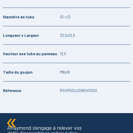
Diamètre de tube
10->12
Longueur x Largeur
32,5x12,5
Hauteur axe tube au panneau
12.5
Taille du goujon
M8x18
Réference
RSUPGOUJ016547000
ARaymond s'engage à relever vos