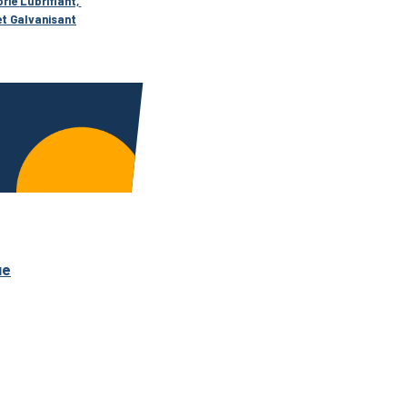
rie 
Lubrifiant, 
et Galvanisant
ue