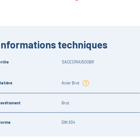
Informations techniques
rille
SACECRHU500BR
atière
Acier Brut
Revêtement
Brut
Norme
DIN 934