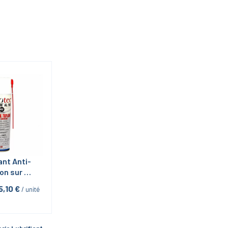
ant Anti-
on sur 
Inox-inox 
5,10
 €
 / unité
Al 160 en 
l 400ml 
otech