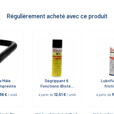
Régulièrement acheté avec ce produit
x Mâle 
Dégrippant 6 
Lubrifi
mpreinte
Fonctions iBiotec 
fricti
en Aérosol 400 ML
serrage 
,38
 €
12,51
 €
1
 / unité
à partir de
 / unité
à partir de
Neolube 
Aéroso
iBi