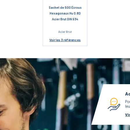
Sachet de 500 Écrous
Hexagonaux Hu 0.8D
Acier Brut DIN 934
Acier Brut
Voir
les 3 références
Ac
Po
leu
Vi