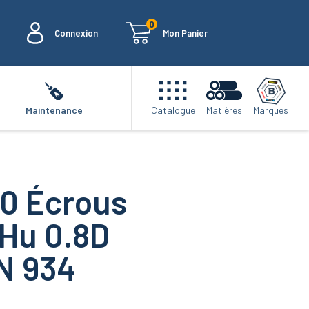
0
Connexion
Mon Panier
Marques
Maintenance
Catalogue
Matières
00 Écrous
Hu 0.8D
IN 934