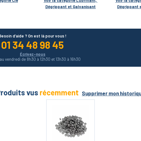
égorie 
Clé
Voir la catégorie 
Lubrifiant, 
Voir la catégo
Dégrippant et Galvanisant
Dégrippant 
Besoin d’aide ? On est là pour vous !
01 34 48 98 45
Écrivez-nous
 au vendredi de 8h30 à 12h30 et 13h30 à 16h30
roduits vus
récemment
Supprimer mon historiq