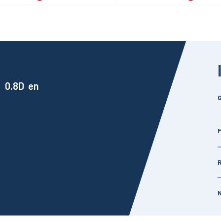
 0.8D en
G
M