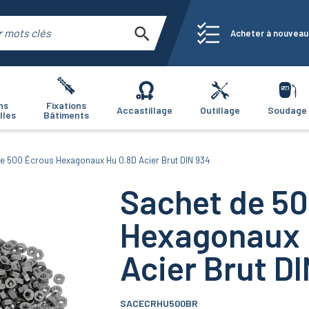
Acheter à nouveau
ns
Fixations
Accastillage
Outillage
Soudage
lles
Bâtiments
e 500 Écrous Hexagonaux Hu 0.8D Acier Brut DIN 934
Sachet de 5
Hexagonaux 
Acier Brut D
SACECRHU500BR