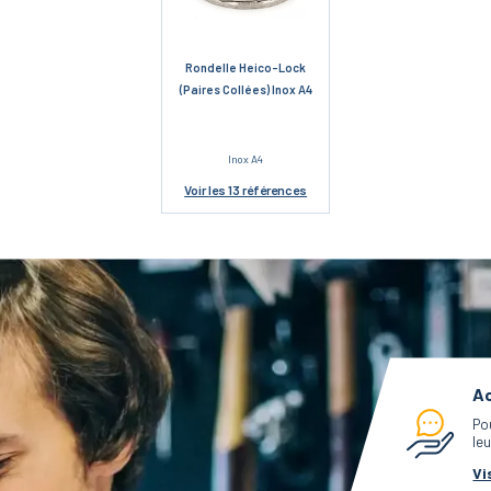
Rondelle Heico-Lock
(Paires Collées) Inox A4
Inox A4
Voir
les 13 références
Ac
Po
leu
Vi