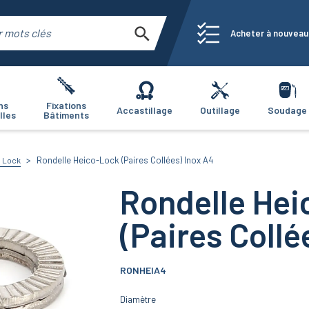
Acheter à nouveau
ns
Fixations
Accastillage
Outillage
Soudage
lles
Bâtiments
Rondelle Heico-Lock (Paires Collées) Inox A4
o Lock
Rondelle He
(Paires Collé
RONHEIA4
Diamètre