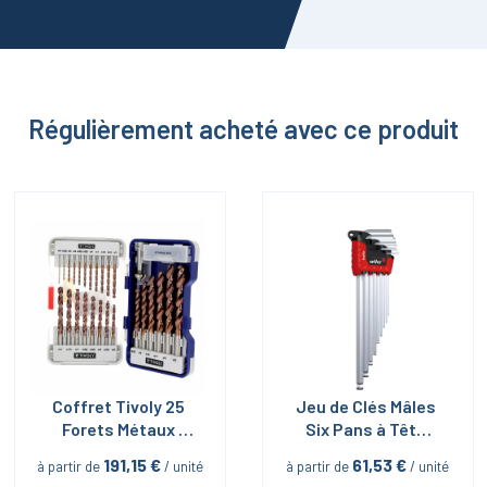
Régulièrement acheté avec ce produit
Coffret Tivoly 25 
Jeu de Clés Mâles 
Forets Métaux 
Six Pans à Tête 
Revêtus + 1 Fraise 
Sphérique en étui 
191,15
 €
61,53
 €
à partir de
 / unité
à partir de
 / unité
90°
ErgoStar avec 