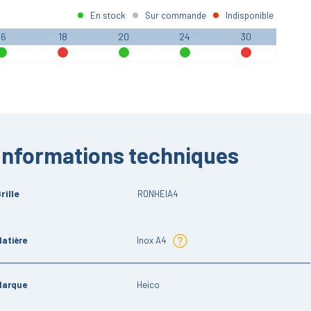
En stock
Sur commande
Indisponible
16
18
20
24
30
Informations techniques
rille
RONHEIA4
atière
Inox A4
Marque
Heico