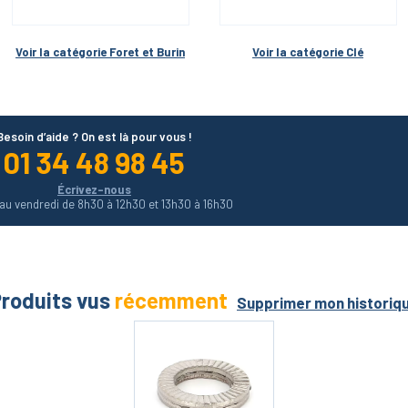
MagicRing-9 
pièces
Voir la catégorie 
Foret et Burin
Voir la catégorie 
Clé
Besoin d’aide ? On est là pour vous !
01 34 48 98 45
Écrivez-nous
 au vendredi de 8h30 à 12h30 et 13h30 à 16h30
roduits vus
récemment
Supprimer mon historiq