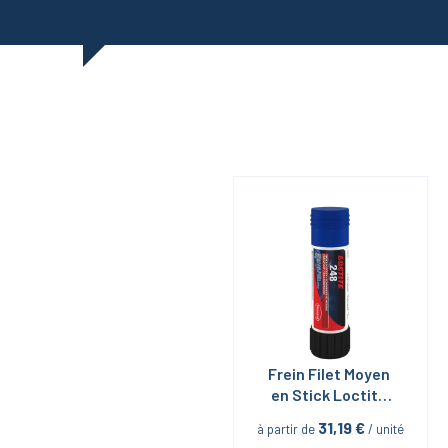
Frein Filet Moyen 
en Stick Loctite 
248 19G
31,19
 €
à partir de
 / unité