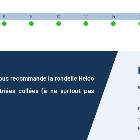
6
8
10
12
14
 vous recommande la rondelle Heico
G
riées collées (à ne surtout pas
M