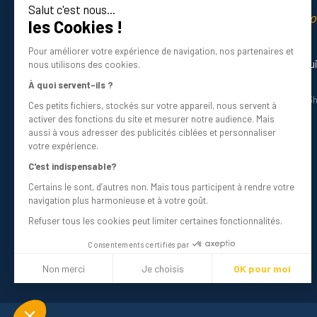
Salut c'est nous...
La qualité professio
les Cookies !
Certifié ISO 9001 DNV
Pour améliorer votre expérience de navigation, nos partenaires et
Besoin d’aide ? Nos experts vous gu
nous utilisons des cookies.
01 34 48 98 45
À quoi servent-ils ?
Du lundi au vendredi de 8h30 à 12h30 et 13
Ces petits fichiers, stockés sur votre appareil, nous servent à
Écrivez-nous
activer des fonctions du site et mesurer notre audience. Mais
info@bricovis.fr
aussi à vous adresser des publicités ciblées et personnaliser
votre expérience.
C'est indispensable?
Certains le sont, d’autres non. Mais tous participent à rendre votre
Suivez-nous sur les réseaux !
navigation plus harmonieuse et à votre goût.
Refuser tous les cookies peut limiter certaines fonctionnalités.
Consentements certifiés par
Non merci
Je choisis
OK pour moi
Plateforme de Gestion du Consentement : Personnalisez vos Optio
Axeptio consent