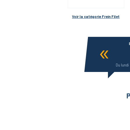
Voir la catégorie 
Frein Filet
Du lundi
P