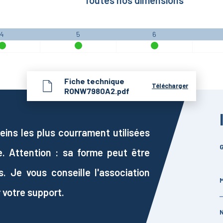
Toutes nos dimensions
4
5
6
Fiche technique
Télécharger
RONW7980A2.pdf
eins les plus courrament utilisées
G
. Attention : sa forme peut être
. Je vous conseille l'association
M
 votre support.