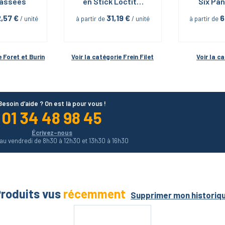
Cassées
en Stick Loctite 
Six Pan
248 19G
Sphériqu
2,57
 €
31,19
 €
6
 / unité
à partir de
 / unité
à partir de
ErgoSt
Magic
pi
e 
Foret et Burin
Voir la catégorie 
Frein Filet
Voir la c
Besoin d’aide ? On est là pour vous !
01 34 48 98 45
Écrivez-nous
 au vendredi de 8h30 à 12h30 et 13h30 à 16h30
roduits vus
récemment
Supprimer mon historiq