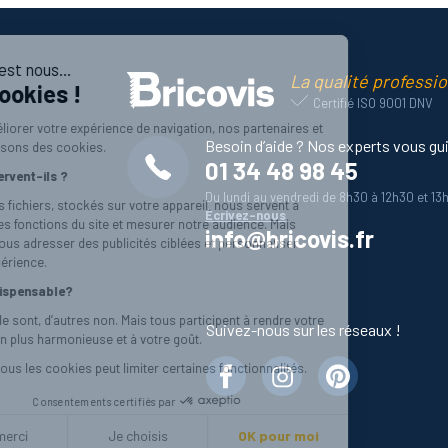
Salut c'est nous...
La qualité professio
les Cookies !
Certifié ISO 9001 DNV
Pour améliorer votre expérience de navigation, nos partenaires et
Besoin d’aide ? Nos experts vous gu
nous utilisons des cookies.
01 34 48 98 45
À quoi servent-ils ?
Du lundi au vendredi de 8h30 à 12h30 et 13
Ces petits fichiers, stockés sur votre appareil, nous servent à
Écrivez-nous
activer des fonctions du site et mesurer notre audience. Mais
info@bricovis.fr
aussi à vous adresser des publicités ciblées et personnaliser
votre expérience.
C'est indispensable?
Certains le sont, d’autres non. Mais tous participent à rendre votre
Suivez-nous sur les réseaux !
navigation plus harmonieuse et à votre goût.
Refuser tous les cookies peut limiter certaines fonctionnalités.
Consentements certifiés par
Non merci
Je choisis
OK pour moi