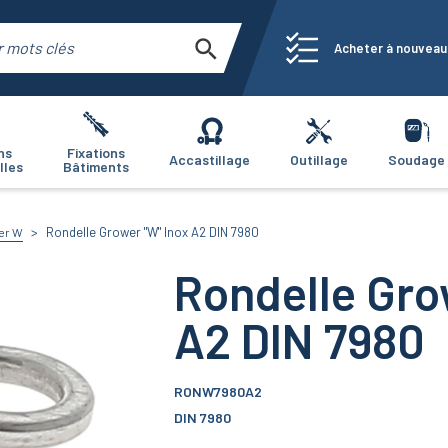
Acheter à nouveau
ns
Fixations
Accastillage
Outillage
Soudage
lles
Bâtiments
Rondelle Grower "W" Inox A2 DIN 7980
er W
Rondelle Gro
A2 DIN 7980
RONW7980A2
DIN 7980