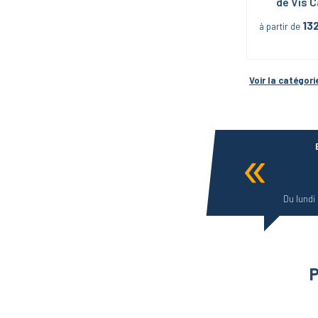
de Vis 
13
à partir de
Voir la catégori
Du lundi
P