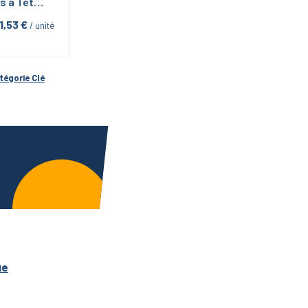
s à Tête 
e en étui 
1,53
 €
 / unité
ar avec 
Ring-9 
èces
atégorie 
Clé
ue