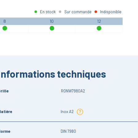
En stock
Sur commande
Indisponible
8
10
12
Informations techniques
rille
RONW7980A2
atière
Inox A2
Norme
DIN 7980