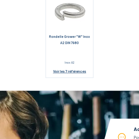
Rondelle Grower "W" Inox
A2 DIN 7980
Inox A2
Voir
les 7 références
Ac
Po