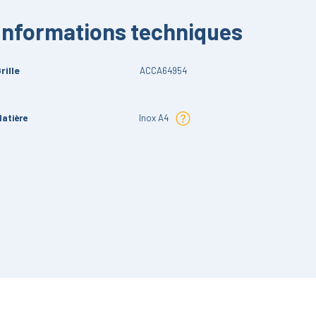
Informations techniques
rille
ACCA64954
atière
Inox A4