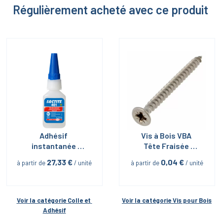
Régulièrement acheté avec ce produit
Adhésif 
Vis à Bois VBA 
instantanée 
Tête Fraisée 
Loctite 401 20G
Pozidriv Inox A4
27,33
 €
0,04
 €
à partir de
 / unité
à partir de
 / unité
Voir la catégorie 
Colle et 
Voir la catégorie 
Vis pour Bois
Adhésif