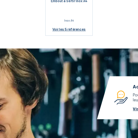
Embout à Sertir Inox A4
Inox A4
Voir
les 5 références
Ac
Po
leu
Vi