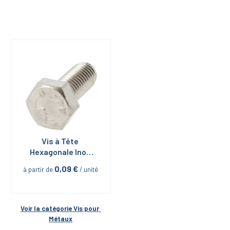
Vis à Tête 
Hexagonale Inox 
A4 Filetage Total 
0,09
 €
à partir de
 / unité
DIN 933
Voir la catégorie 
Vis pour 
Métaux