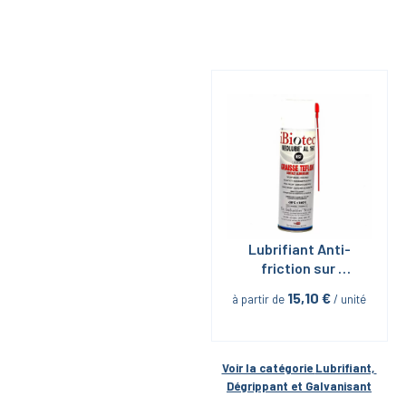
Lubrifiant Anti-
friction sur 
serrage Inox-inox 
15,10
 €
à partir de
 / unité
Neolube Al 160 en 
Aérosol 400ml 
iBiotech
Voir la catégorie 
Lubrifiant, 
Dégrippant et Galvanisant