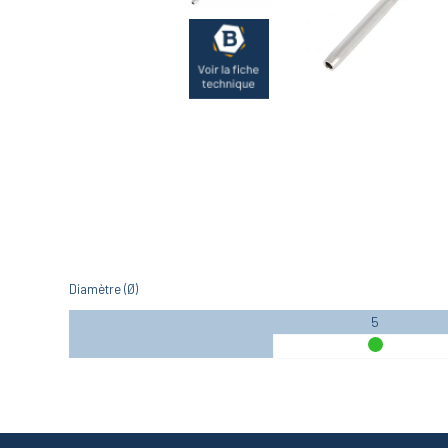
Diamètre (Ø)
5