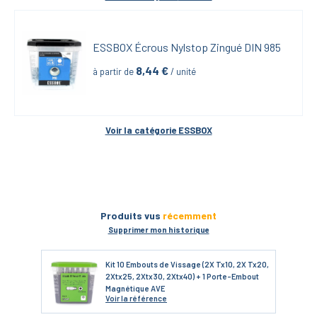
ESSBOX Écrous Nylstop Zingué DIN 985
8,44
 €
à partir de
 / unité
Voir la catégorie 
ESSBOX
Produits vus
récemment
Supprimer mon historique
Kit 10 Embouts de Vissage (2X Tx10, 2X Tx20,
2Xtx25, 2Xtx30, 2Xtx40) + 1 Porte-Embout
Magnétique AVE
Voir
la référence