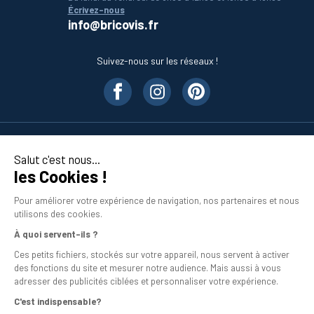
Écrivez-nous
info@bricovis.fr
Suivez-nous sur les réseaux !
Nos produits
Salut c'est nous...
les Cookies !
En savoir plus
Pour améliorer votre expérience de navigation, nos partenaires et nous
utilisons des cookies.
À quoi servent-ils ?
Ces petits fichiers, stockés sur votre appareil, nous servent à activer
des fonctions du site et mesurer notre audience. Mais aussi à vous
adresser des publicités ciblées et personnaliser votre expérience.
C'est indispensable?