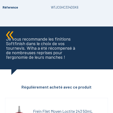
Réference
WTJCGHC334DSK6
Je vous recommande les finitions
Softfinish dans le choix de vos
tournevis. Wiha a été récompensé à
de nombreuses reprises pour
l’ergonomie de leurs manches !
Régulièrement acheté avec ce produit
Frein Filet Moyen Loctite 243 50mL