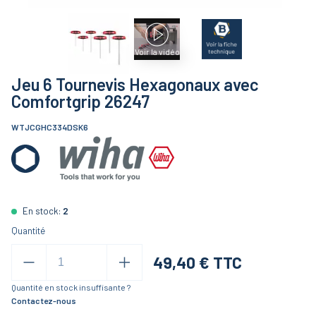
Voir la vidéo
Jeu 6 Tournevis Hexagonaux avec
Comfortgrip 26247
WTJCGHC334DSK6
En stock:
2
Quantité
49,40
€ TTC
Quantité en stock insuffisante ?
Contactez-nous