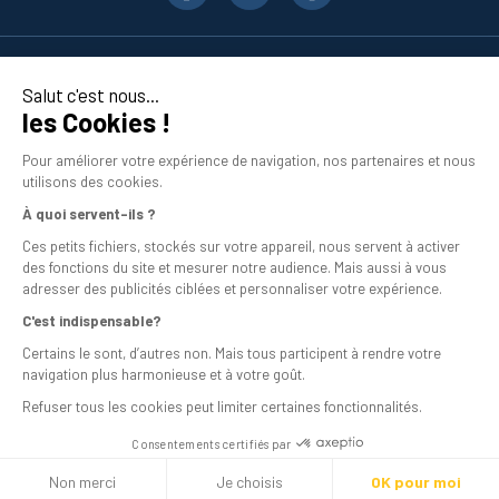
Nos produits
Salut c'est nous...
les Cookies !
En savoir plus
Pour améliorer votre expérience de navigation, nos partenaires et nous
utilisons des cookies.
À quoi servent-ils ?
Ces petits fichiers, stockés sur votre appareil, nous servent à activer
des fonctions du site et mesurer notre audience. Mais aussi à vous
adresser des publicités ciblées et personnaliser votre expérience.
C'est indispensable?
Mentions légales
Certains le sont, d’autres non. Mais tous participent à rendre votre
navigation plus harmonieuse et à votre goût.
Conditions générales de vente
Refuser tous les cookies peut limiter certaines fonctionnalités.
Programme de fidélité
Consentements certifiés par
Livraison
Non merci
Je choisis
OK pour moi