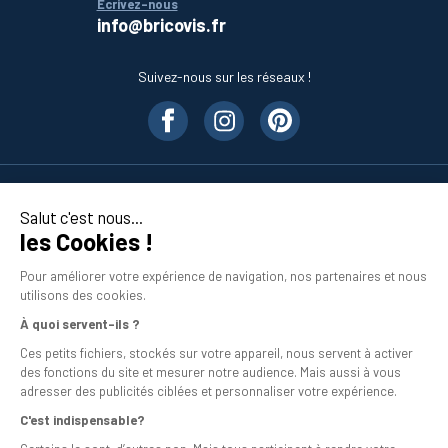
Écrivez-nous
info@bricovis.fr
Suivez-nous sur les réseaux !
Nos produits
Salut c'est nous...
les Cookies !
En savoir plus
Pour améliorer votre expérience de navigation, nos partenaires et nous
utilisons des cookies.
À quoi servent-ils ?
Ces petits fichiers, stockés sur votre appareil, nous servent à activer
des fonctions du site et mesurer notre audience. Mais aussi à vous
adresser des publicités ciblées et personnaliser votre expérience.
C'est indispensable?
Mentions légales