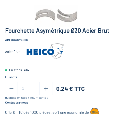
Fourchette Asymétrique Ø30 Acier Brut
AMFOUASY30BR
Acier Brut
En stock:
734
Quantité
0,24
€ TTC
Quantité en stock insuffisante ?
Contactez-nous
0,15
€ TTC dès
1000
pièces,
soit une économie de
38
%