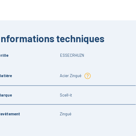
Informations techniques
rille
ESSECRHUZN
atière
Acier Zingué
Marque
Scell-it
Revêtement
Zingué