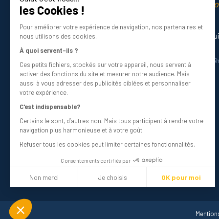
La qualité professio
les Cookies !
Certifié ISO 9001 DNV
Pour améliorer votre expérience de navigation, nos partenaires et
Besoin d’aide ? Nos experts vous gu
nous utilisons des cookies.
01 34 48 98 45
À quoi servent-ils ?
Du lundi au vendredi de 8h30 à 12h30 et 13
Ces petits fichiers, stockés sur votre appareil, nous servent à
Écrivez-nous
activer des fonctions du site et mesurer notre audience. Mais
info@bricovis.fr
aussi à vous adresser des publicités ciblées et personnaliser
votre expérience.
C'est indispensable?
Certains le sont, d’autres non. Mais tous participent à rendre votre
Suivez-nous sur les réseaux !
navigation plus harmonieuse et à votre goût.
Refuser tous les cookies peut limiter certaines fonctionnalités.
Consentements certifiés par
Non merci
Je choisis
OK pour moi
Plateforme de Gestion du Consentement : Personnalisez vos Optio
Axeptio consent
Mentions
Notre plateforme vous permet d'adapter et de gérer vos paramètres 