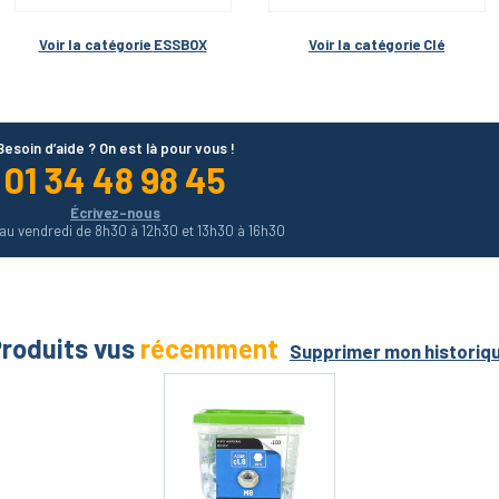
Voir la catégorie 
ESSBOX
Voir la catégorie 
Clé
Besoin d’aide ? On est là pour vous !
01 34 48 98 45
Écrivez-nous
 au vendredi de 8h30 à 12h30 et 13h30 à 16h30
roduits vus
récemment
Supprimer mon historiq