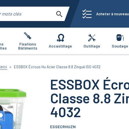
Acheter à nouveau
ns
Fixations
Accastillage
Outillage
Soudage
lles
Bâtiments
ESSBOX Écrous Hu Acier Classe 8.8 Zingué ISO 4032
SBOX
ESSBOX Écro
Classe 8.8 Z
4032
ESSECRHUZN