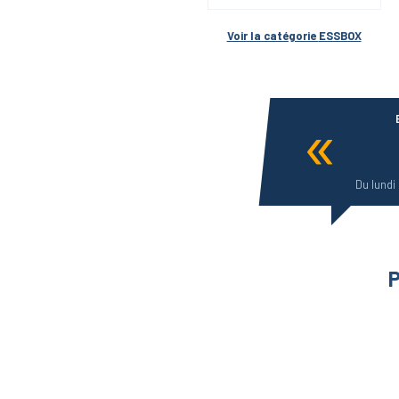
Voir la catégorie 
ESSBOX
Du lundi
P