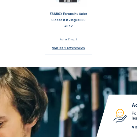
ESSBOX Écrous Hu Acier
Classe 8.8 Zingué ISO
4032
Acier Zingué
Voir
les 2 références
Ac
Po
leu
Vi