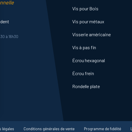
nnelle
Vis pour Bois
ident
Vis pour métaux
Visserie américaine
h30 à 16h30
Vis à pas fin
Écrou hexagonal
Écrou frein
Rondelle plate
ns
 légales
Conditions générales de vente
Programme de fidélité
de confidentialité, en garantissant la conformité avec les réglementat