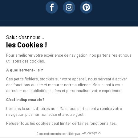
Nos produits
Salut c'est nous...
les Cookies !
En savoir plus
Pour améliorer votre expérience de navigation, nos partenaires et nous
utilisons des cookies.
À quoi servent-ils ?
Ces petits fichiers, stockés sur votre appareil, nous servent à activer
des fonctions du site et mesurer notre audience. Mais aussi à vous
adresser des publicités ciblées et personnaliser votre expérience.
C'est indispensable?
Mentions légales
Certains le sont, d’autres non. Mais tous participent à rendre votre
navigation plus harmonieuse et à votre goût.
Conditions générales de vente
Refuser tous les cookies peut limiter certaines fonctionnalités.
Programme de fidélité
Consentements certifiés par