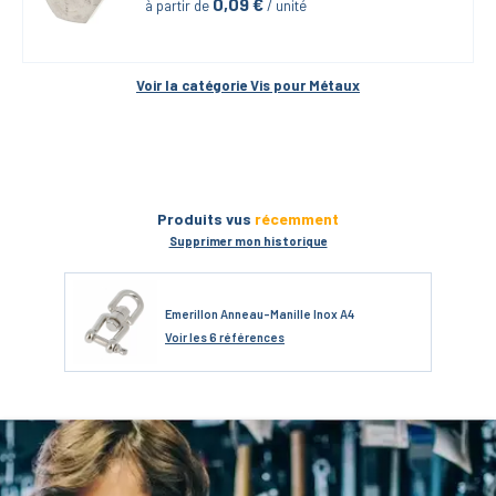
0,09
 €
à partir de
 / unité
Voir la catégorie 
Vis pour Métaux
Produits vus
récemment
Supprimer mon historique
Emerillon Anneau-Manille Inox A4
Voir
les 6 références