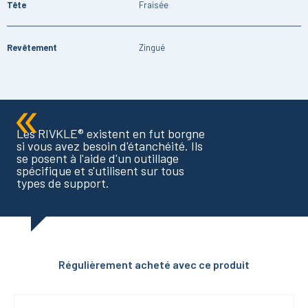
Tête
Fraisée
Revêtement
Zingué
Les RIVKLE® existent en fut borgne
si vous avez besoin d'étanchéité. Ils
se posent à l'aide d'un outillage
spécifique et s'utilisent sur tous
types de support.
Régulièrement acheté avec ce produit