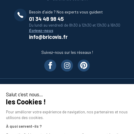
Besoin d’aide ? Nos experts vous guident
01 34 48 98 45
Du lundi au vendredi de 8h30 à 12h30 et 13h30 à 16h30
Écrivez-nous
info@bricovis.fr
Suivez-nous sur les réseaux !
Nos produits
Salut c'est nous...
les Cookies !
En savoir plus
Pour améliorer votre expérience de navigation, nos partenaires et nous
utilisons des cookies.
À quoi servent-ils ?